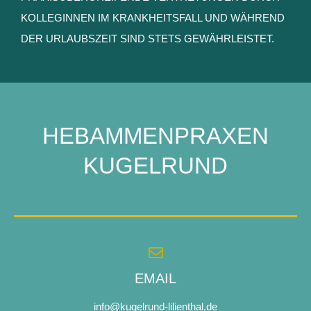
KOLLEGINNEN IM KRANKHEITSFALL UND WÄHREND
DER URLAUBSZEIT SIND STETS GEWÄHRLEISTET.
HEBAMMENPRAXEN
KUGELRUND
EMAIL
info@kugelrund-lilienthal.de